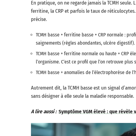
En pratique, on ne regarde jamais la TCMH seule. 
ferritine, la CRP et parfois le taux de réticulocyte
précise.
TCMH basse + ferritine basse + CRP normale : profi
saignements (règles abondantes, ulcère digestif).
TCMH basse + ferritine normale ou haute + CRP élev
l’organisme. C’est ce profil que l’on retrouve plus
TCMH basse + anomalies de l’électrophorèse de l’
Autrement dit, la TCMH basse est un signal d’amo
sans désigner à elle seule la maladie responsable.
A lire aussi :
Symptôme VGM élevé : que révèle vr