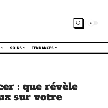
S
SOINS
TENDANCES
r : que révèle
ux sur votre