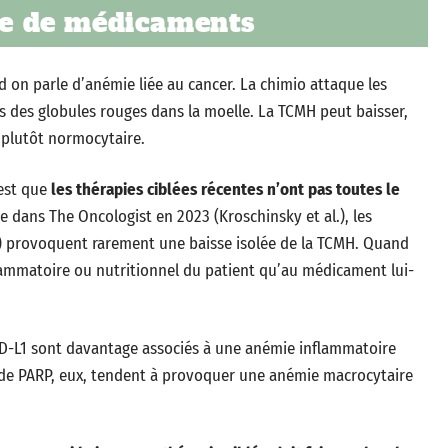
sse de médicaments
on parle d’anémie liée au cancer. La chimio attaque les
urs des globules rouges dans la moelle. La TCMH peut baisser,
t plutôt normocytaire.
’est que
les thérapies ciblées récentes n’ont pas toutes le
e dans The Oncologist en 2023 (Kroschinsky et al.), les
ib) provoquent rarement une baisse isolée de la TCMH. Quand
inflammatoire ou nutritionnel du patient qu’au médicament lui-
/PD-L1 sont davantage associés à une anémie inflammatoire
de PARP, eux, tendent à provoquer une anémie macrocytaire