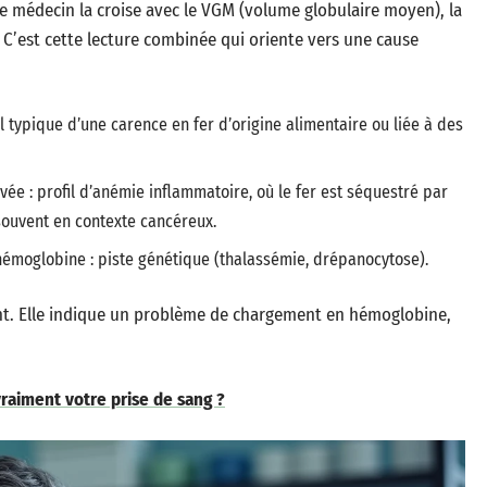
Le médecin la croise avec le VGM (volume globulaire moyen), la
s. C’est cette lecture combinée qui oriente vers une cause
l typique d’une carence en fer d’origine alimentaire ou liée à des
ée : profil d’anémie inflammatoire, où le fer est séquestré par
 souvent en contexte cancéreux.
hémoglobine : piste génétique (thalassémie, drépanocytose).
nt. Elle indique un problème de chargement en hémoglobine,
aiment votre prise de sang ?