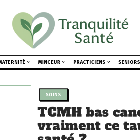
MATERNITÉ
MINCEUR
PRACTICIENS
SENIOR
SOINS
TCMH bas cance
vraiment ce ta
santé ?