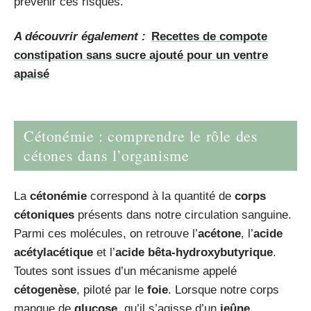
prévenir ces risques.
A découvrir également :
Recettes de compote
constipation sans sucre ajouté pour un ventre
apaisé
Cétonémie : comprendre le rôle des
cétones dans l’organisme
La
cétonémie
correspond à la quantité de
corps
cétoniques
présents dans notre circulation sanguine.
Parmi ces molécules, on retrouve l’
acétone
, l’
acide
acétylacétique
et l’
acide bêta-hydroxybutyrique
.
Toutes sont issues d’un mécanisme appelé
cétogenèse
, piloté par le
foie
. Lorsque notre corps
manque de
glucose
, qu’il s’agisse d’un
jeûne