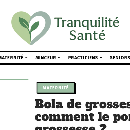
MATERNITÉ
MINCEUR
PRACTICIENS
SENIOR
MATERNITÉ
Bola de grosses
comment le por
grossesse ?