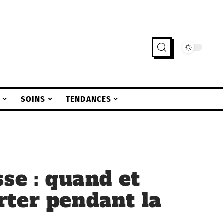
S
SOINS
TENDANCES
se : quand et
ter pendant la