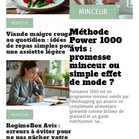
MINCEUR
MINCEUR
Méthode
Viande maigre rouge
Power 1000
au quotidien : idées
de repas simples pour
avis :
une assiette légère
promesse
minceur ou
simple effet
de mode ?
Puissance 1000 est un
programme minceur vendu par
Téléshopping qui associe un
complément alimentaire
(présenté comme brûleur de
MINCEUR
graisses) et un guide
nutritionnel. Sa
…
RegimeBox Avis :
erreurs à éviter pour
ne pas gâcher votre