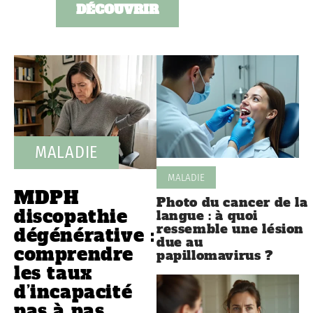
DÉCOUVRIR
MALADIE
MALADIE
MDPH
Photo du cancer de la
discopathie
langue : à quoi
ressemble une lésion
dégénérative :
due au
comprendre
papillomavirus ?
les taux
d’incapacité
pas à pas