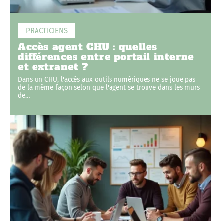
PRACTICIENS
Accès agent CHU : quelles
différences entre portail interne
et extranet ?
Dans un CHU, l'accès aux outils numériques ne se joue pas
de la même façon selon que l'agent se trouve dans les murs
de
…