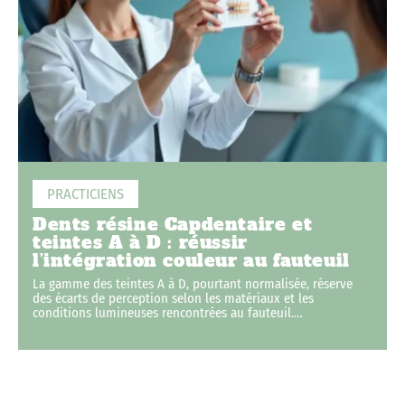
PRACTICIENS
Dents résine Capdentaire et
teintes A à D : réussir
l’intégration couleur au fauteuil
La gamme des teintes A à D, pourtant normalisée, réserve
des écarts de perception selon les matériaux et les
conditions lumineuses rencontrées au fauteuil.
…