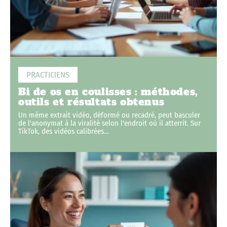
PRACTICIENS
Bi de os en coulisses : méthodes,
outils et résultats obtenus
Un même extrait vidéo, déformé ou recadré, peut basculer
de l'anonymat à la viralité selon l'endroit où il atterrit. Sur
TikTok, des vidéos calibrées
…