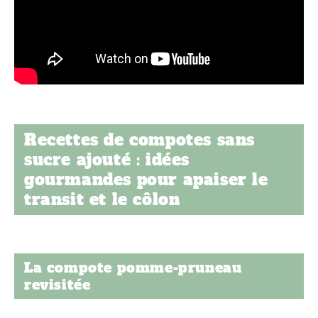
Recettes de compotes sans
sucre ajouté : idées
gourmandes pour apaiser le
transit et le côlon
La compote pomme-pruneau
revisitée