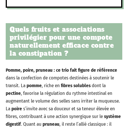
Quels fruits et associations
privilégier pour une compote
naturellement efficace contre
la constipation ?
Pomme, poire, pruneau : ce trio fait figure de référence
dans la confection de compotes destinées à soutenir le
transit. La
pomme
, riche en
fibres solubles
dont la
pectine
, favorise la régulation du rythme intestinal en
augmentant le volume des selles sans irriter la muqueuse.
La
poire
s’invite avec sa douceur et sa teneur élevée en
fibres, contribuant à une action synergique sur le
système
digestif
. Quant au
pruneau
, il reste l’allié classique : il