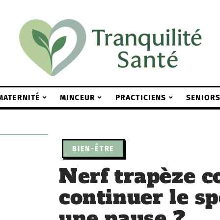
MATERNITÉ
MINCEUR
PRACTICIENS
SENIOR
BIEN-ÊTRE
Nerf trapèze co
continuer le sp
une pause ?