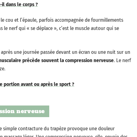
-il dans le corps ?
e le cou et l’épaule, parfois accompagnée de fourmillements
s le nerf qui « se déplace », c’est le muscle autour qui se
 après une journée passée devant un écran ou une nuit sur un
 musculaire précède souvent la compression nerveuse
. Le nerf
ze.
e portion avant ou après le sport ?
ssion nerveuse
Une simple contracture du trapèze provoque une douleur
 un massage léger. Une compression nerveuse, elle, envoie des