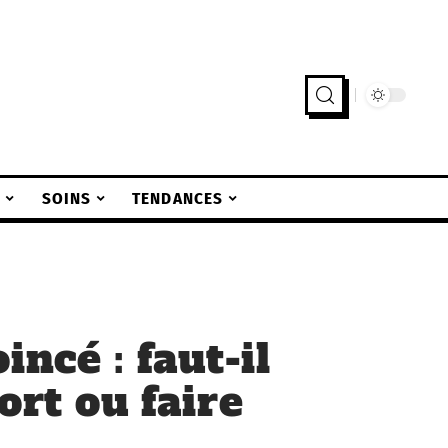
S
SOINS
TENDANCES
incé : faut-il
ort ou faire