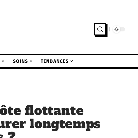
S
SOINS
TENDANCES
ôte flottante
urer longtemps
s ?