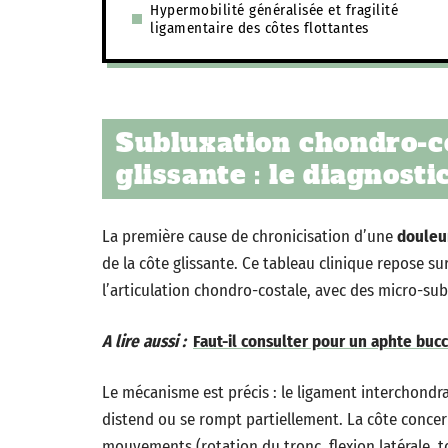
Hypermobilité généralisée et fragilité
ligamentaire des côtes flottantes
Subluxation chondro-co
glissante : le diagnost
La première cause de chronicisation d’une
douleur
de la côte glissante. Ce tableau clinique repose s
l’articulation chondro-costale, avec des micro-subl
A lire aussi :
Faut-il consulter pour un aphte bucc
Le mécanisme est précis : le ligament interchondra
distend ou se rompt partiellement. La côte concern
mouvements (rotation du tronc, flexion latérale,