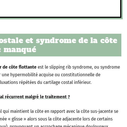
stale et syndrome de la côte
ic manqué
 de côte flottante
est le slipping rib syndrome, ou syndrome
ur une hypermobilité acquise ou constitutionnelle de
uxations répétées du cartilage costal inférieur.
al récurrent malgré le traitement ?
l qui maintient la côte en rapport avec la côte sus-jacente se
ée « glisse » alors sous la côte adjacente lors de certains
 toux), provoquant un accrochage mécanique douloureux.