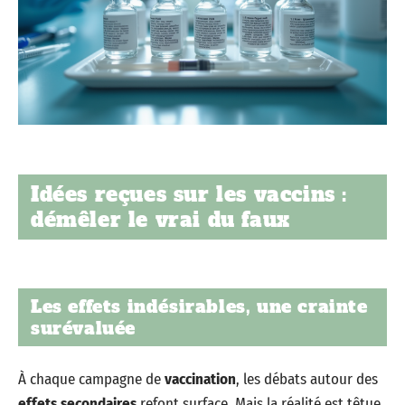
Idées reçues sur les vaccins :
démêler le vrai du faux
Les effets indésirables, une crainte
surévaluée
À chaque campagne de
vaccination
, les débats autour des
effets secondaires
refont surface. Mais la réalité est têtue