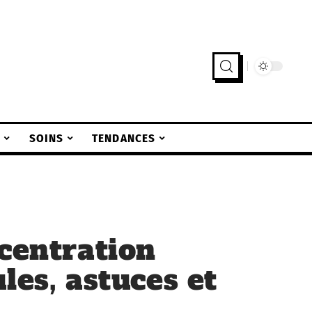
S
SOINS
TENDANCES
ncentration
les, astuces et