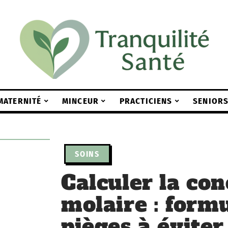
MATERNITÉ
MINCEUR
PRACTICIENS
SENIOR
SOINS
Calculer la co
molaire : formu
pièges à éviter