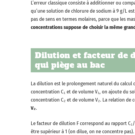
L’erreur classique consiste à additionner ou compa
qu’une solution de chlorure de sodium à 9 g/L est
pas de sens en termes molaires, parce que les mas
concentrations suppose de choisir la même gran
Dilution et facteur de d
qui piège au bac
La dilution est le prolongement naturel du calcul
concentration C₁ et de volume V₁, on ajoute du sol
concentration C₂ et de volume V₂. La relation de 
V₂
.
Le facteur de dilution F correspond au rapport C₁
être supérieur à 1 (on dilue, on ne concentre pas). 