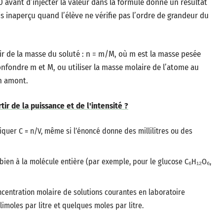
000 avant d’injecter la valeur dans la formule donne un résultat
is inaperçu quand l’élève ne vérifie pas l’ordre de grandeur du
ir de la masse du soluté : n = m/M, où m est la masse pesée
nfondre m et M, ou utiliser la masse molaire de l’atome au
en amont.
ir de la puissance et de l'intensité ?
liquer C = n/V, même si l’énoncé donne des millilitres ou des
bien à la molécule entière (par exemple, pour le glucose C₆H₁₂O₆,
ncentration molaire de solutions courantes en laboratoire
imoles par litre et quelques moles par litre.