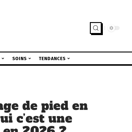
S
SOINS
TENDANCES
ge de pied en
ui c’est une
e en 2026 ?