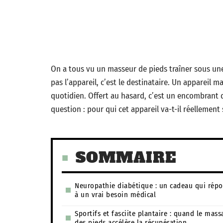
On a tous vu un masseur de pieds traîner sous une 
pas l’appareil, c’est le destinataire. Un appareil
quotidien. Offert au hasard, c’est un encombrant d
question : pour qui cet appareil va-t-il réellement 
SOMMAIRE
Neuropathie diabétique : un cadeau qui rép
à un vrai besoin médical
Sportifs et fasciite plantaire : quand le mass
des pieds accélère la récupération