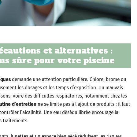
cautions et alternatives :
plus sûre pour votre piscine
iques
demande une attention particulière. Chlore, brome ou
usement les dosages et les temps d’exposition. Un mauvais
ons, voire des difficultés respiratoires, notamment chez les
utine d’entretien
ne se limite pas à l’ajout de produits : il faut
 contrôler l’alcalinité. Une eau déséquilibrée encourage la
s traitements.
ants, lunettes et un espace bien aéré réduisent les risques