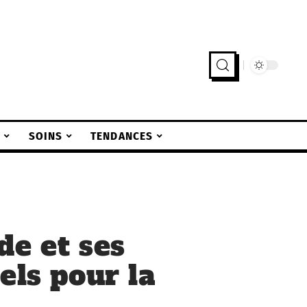
S
SOINS
TENDANCES
de et ses
els pour la