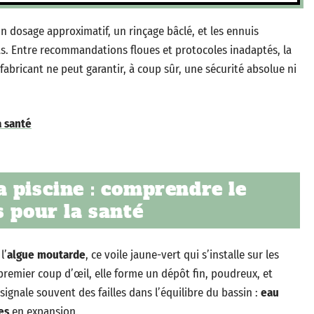
 un dosage approximatif, un rinçage bâclé, et les ennuis
s. Entre recommandations floues et protocoles inadaptés, la
fabricant ne peut garantir, à coup sûr, une sécurité absolue ni
a santé
 piscine : comprendre le
s pour la santé
l’
algue moutarde
, ce voile jaune-vert qui s’installe sur les
u premier coup d’œil, elle forme un dépôt fin, poudreux, et
signale souvent des failles dans l’équilibre du bassin :
eau
es
en expansion.